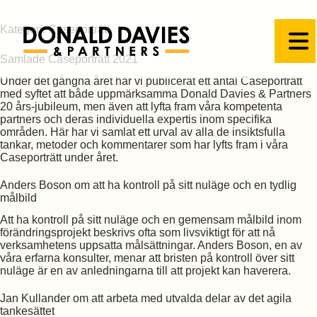
Kategori:
Caseporträtt
Samlade Caseporträtt 2021
Under det gångna året har vi publicerat ett antal Caseporträtt
med syftet att både uppmärksamma Donald Davies & Partners
20 års-jubileum, men även att lyfta fram våra kompetenta
partners och deras individuella expertis inom specifika
områden. Här har vi samlat ett urval av alla de insiktsfulla
tankar, metoder och kommentarer som har lyfts fram i våra
Caseporträtt under året.
Anders Boson om att ha kontroll på sitt nuläge och en tydlig
målbild
Att ha kontroll på sitt nuläge och en gemensam målbild inom
förändringsprojekt beskrivs ofta som livsviktigt för att nå
verksamhetens uppsatta målsättningar. Anders Boson, en av
våra erfarna konsulter, menar att bristen på kontroll över sitt
nuläge är en av anledningarna till att projekt kan haverera.
Jan Kullander om att arbeta med utvalda delar av det agila
tankesättet