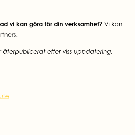
vad vi kan göra för din verksamhet?
Vi kan
tners.
r återpublicerat efter viss uppdatering.
 ute