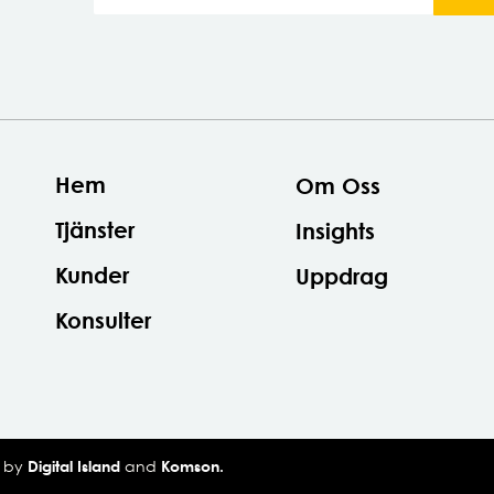
Hem
Om Oss
Tjänster
Insights
Kunder
Uppdrag
Konsulter
❤ by
Digital Island
and
Komson.