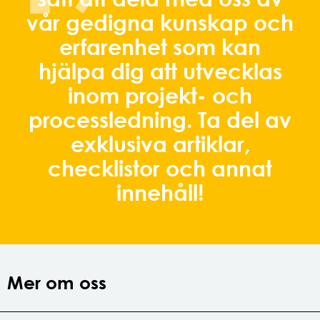
‘’
vår gedigna kunskap och
erfarenhet som kan
hjälpa dig att utvecklas
inom projekt- och
processledning. Ta del av
exklusiva artiklar,
checklistor och annat
innehåll!
Mer om oss