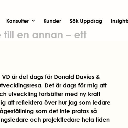
Konsulter
Kunder
Sök Uppdrag
Insigh
till en annan – ett
m VD är det dags för Donald Davies &
 utvecklingsresa. Det är dags för mig att
ch utveckling fortsätter med ny kraft
g att reflektera över hur jag som ledare
ågeställning som det inte pratas så
ringsledare och projektledare hela tiden