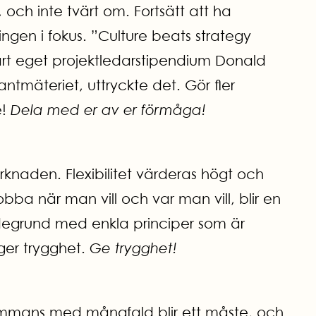
, och inte tvärt om. Fortsätt att ha
gen i fokus. ”Culture beats strategy
årt eget projektledarstipendium Donald
antmäteriet, uttryckte det. Gör fler
e!
Dela med er av er förmåga!
knaden. Flexibilitet värderas högt och
bba när man vill och var man vill, blir en
ärdegrund med enkla principer som är
 ger trygghet.
Ge trygghet!
illsammans med mångfald blir ett måste, och