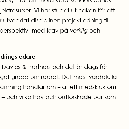
pring
– för att möta våra kunders behov
resurser. Vi har stuckit ut hakan för att
tvecklat disciplinen projektledning till
s perspektiv, med krav på
verklig
och
ndringsledare
d Davies & Partners och det är dags för
 eget grepp om rodret. Det mest värdefulla
rlämning handlar om – är ett medskick om
 – och vilka hav och outforskade öar som