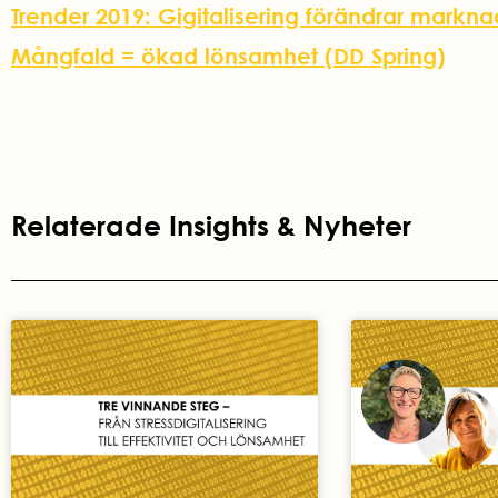
Trender 2019: Gigitalisering förändrar markn
Mångfald = ökad lönsamhet (DD Spring)
Relaterade Insights & Nyheter