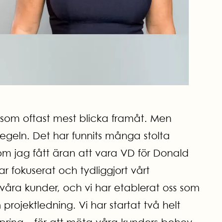
lt som oftast mest blicka framåt. Men
spegeln. Det har funnits många stolta
om jag fått äran att vara VD för Donald
r fokuserat och tydliggjort vårt
våra kunder, och vi har etablerat oss som
rojektledning. Vi har startat två helt