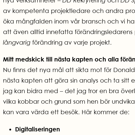
nya verksamheter –
DD Rekrytering
och
DD S
av kompetenta projektledare och andra projekt
öka mångfalden inom vår bransch och vi har u
att även alltid innefatta förändringsledaren
långvarig
förändring av varje projekt.
Mitt medskick till nästa kapten och alla förä
Nu finns det nya mål att sikta mot för Donal
nästa kapten att göra sin analys och ta sitt
jag kan bidra med – det jag tror en bra öve
vilka kobbar och grund som hen bör undvika
kan vara värda ett besök. Här kommer de:
Digitaliseringen