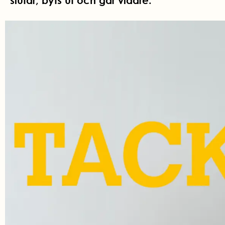
slutar, byts ut och går vidare.