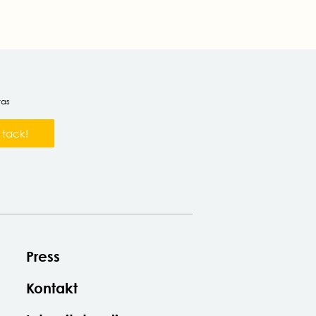
ras
 tack!
Press
Kontakt