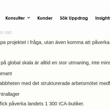
Konsulter
Kunder
Sök Uppdrag
Insigh
t rätt
älpa projektet i fråga, utan även komma att påverka
på global skala är alltid en stor utmaning, inte mi
omant
nabbheten med det strukturerade arbetsmötet medf
trallager
e fick påverka landets 1 300 ICA-butiker.