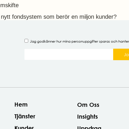
emskifte
 nytt fondsystem som berör en miljon kunder?
Jag godkänner hur mina
personuppgifter
sparas och hante
Ja
Hem
Om Oss
Tjänster
Insights
Kunder
Uppdrag