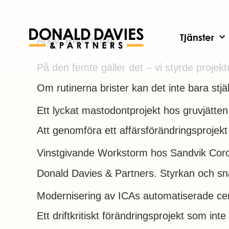
Tjänster
Arkiv:
Referenser
På den femte gäller det – vi styrde projekte
Om rutinerna brister kan det inte bara stj
Ett lyckat mastodontprojekt hos gruvjätten
Att genomföra ett affärsförändringsprojekt 
Vinstgivande Workstorm hos Sandvik Cor
Donald Davies & Partners. Styrkan och s
Modernisering av ICAs automatiserade cen
Ett driftkritiskt förändringsprojekt som int